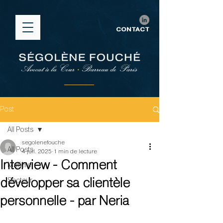
CONTACT
Post
All Posts
segolenefouche
All Posts
4 juil. 2025
1 min de lecture
Interview - Comment
Matière
développer sa clientèle
Secteur
personnelle - par Neria